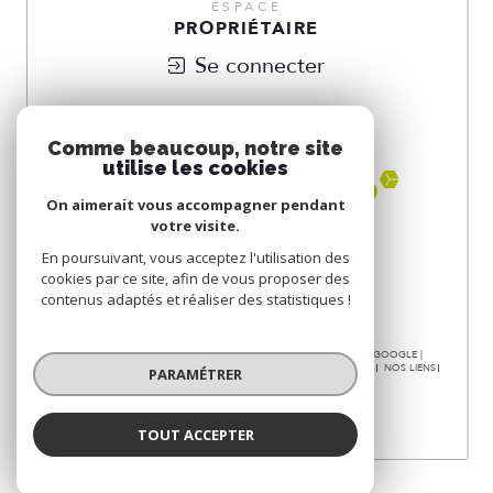
ESPACE
PROPRIÉTAIRE
Se connecter
NOUS
ADHÉRONS
Comme beaucoup, notre site
utilise les cookies
On aimerait vous accompagner pendant
votre visite.
En poursuivant, vous acceptez l'utilisation des
cookies par ce site, afin de vous proposer des
contenus adaptés et réaliser des statistiques !
© 2026 | TOUS DROITS RÉSERVÉS | TRADUCTION POWERED BY GOOGLE |
NOS HONORAIRES
PLAN DU SITE
MENTIONS LÉGALES
ADMIN
NOS LIENS
PARAMÉTRER
POLITIQUE RGPD
COOKIES
TOUT ACCEPTER