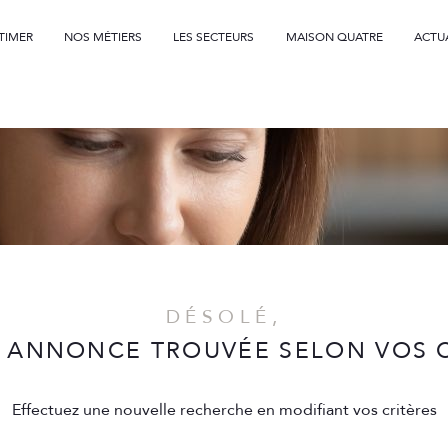
TIMER
NOS MÉTIERS
LES SECTEURS
MAISON QUATRE
ACTU
Voir les
0
annonces
professionnels
uer
Estimer
1
LOCALISATION
BUDGET
nnée
DÉSOLÉ,
 ANNONCE TROUVÉE SELON VOS C
Effectuez une nouvelle recherche en modifiant vos critères