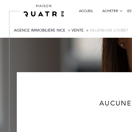
ACCUEIL
ACHETER
ES
particuliers
AGENCE IMMOBILIÈRE NICE
VENTE
VILLENEUVE LOUBET
Acheter
Lo
de l'ancien
TYPE DE BIEN
de l'ancien
à l'a
de l'immo pro
06270 - Villeneuve-Loubet
AUCUNE