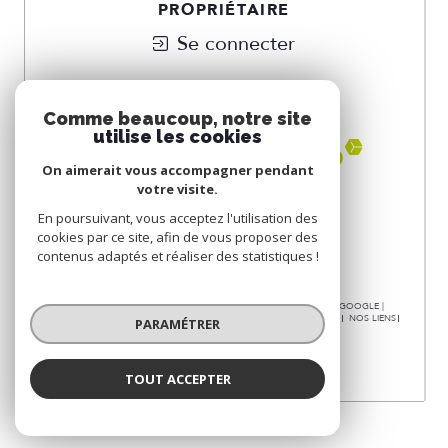
PROPRIÉTAIRE
Se connecter
NOUS
ADHÉRONS
Comme beaucoup, notre site
utilise les cookies
On aimerait vous accompagner pendant
votre visite.
En poursuivant, vous acceptez l'utilisation des
cookies par ce site, afin de vous proposer des
contenus adaptés et réaliser des statistiques !
© 2026 | TOUS DROITS RÉSERVÉS | TRADUCTION POWERED BY GOOGLE |
NOS HONORAIRES
PLAN DU SITE
MENTIONS LÉGALES
ADMIN
NOS LIENS
PARAMÉTRER
POLITIQUE RGPD
COOKIES
TOUT ACCEPTER