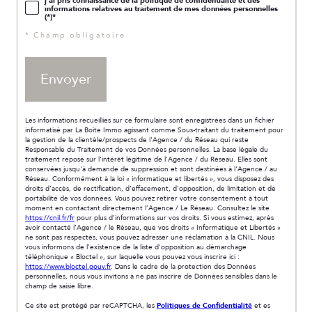
j'ai pris connaissance de la politique de confidentialité et des
informations relatives au traitement de mes données personnelles
(*)*
* Champ obligatoire
Envoyer
Les informations recueillies sur ce formulaire sont enregistrées dans un fichier
informatisé par La Boite Immo agissant comme Sous-traitant du traitement pour
la gestion de la clientèle/prospects de l'Agence / du Réseau qui reste
Responsable du Traitement de vos Données personnelles. La base légale du
traitement repose sur l'intérêt légitime de l'Agence / du Réseau. Elles sont
conservées jusqu'à demande de suppression et sont destinées à l'Agence / au
Réseau. Conformément à la loi « informatique et libertés », vous disposez des
droits d’accès, de rectification, d’effacement, d’opposition, de limitation et de
portabilité de vos données. Vous pouvez retirer votre consentement à tout
moment en contactant directement l’Agence / Le Réseau. Consultez le site
https://cnil.fr/fr
pour plus d’informations sur vos droits. Si vous estimez, après
avoir contacté l'Agence / le Réseau, que vos droits « Informatique et Libertés »
ne sont pas respectés, vous pouvez adresser une réclamation à la CNIL. Nous
vous informons de l’existence de la liste d'opposition au démarchage
téléphonique « Bloctel », sur laquelle vous pouvez vous inscrire ici :
https://www.bloctel.gouv.fr
. Dans le cadre de la protection des Données
personnelles, nous vous invitons à ne pas inscrire de Données sensibles dans le
champ de saisie libre.
Ce site est protégé par reCAPTCHA, les
Politiques de Confidentialité
et es