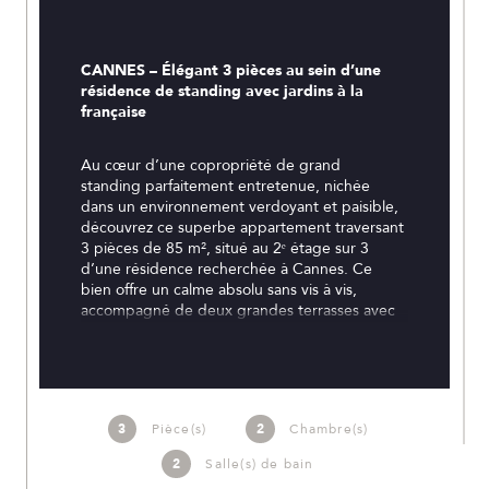
CANNES – Élégant 3 pièces au sein d’une 
résidence de standing avec jardins à la 
française
Au cœur d’une copropriété de grand 
standing parfaitement entretenue, nichée 
dans un environnement verdoyant et paisible, 
découvrez ce superbe appartement traversant 
3 pièces de 85 m², situé au 2ᵉ étage sur 3 
d’une résidence recherchée à Cannes. Ce 
bien offre un calme absolu sans vis à vis, 
accompagné de deux grandes terrasses avec 
vue sur jardin de chaque côté.
Dès l’entrée, ce bien séduit par ses volumes 
harmonieux et sa luminosité. Le séjour 
spacieux s’ouvre sur une agréable terrasse 
3
Pièce(s)
2
Chambre(s)
offrant une vue apaisante sur les jardins de la 
2
Salle(s) de bain
résidence, soigneusement entretenus.