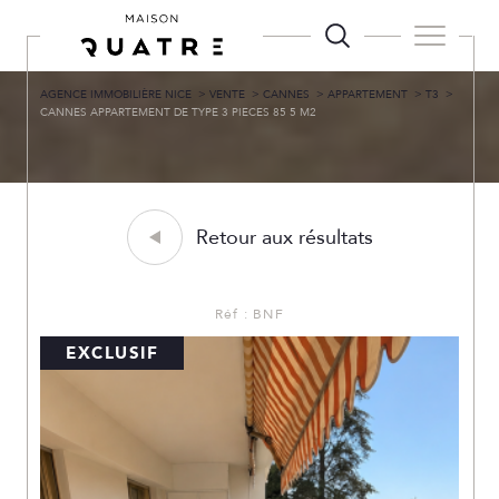
AGENCE IMMOBILIÈRE NICE
VENTE
CANNES
APPARTEMENT
T3
CANNES APPARTEMENT DE TYPE 3 PIECES 85 5 M2
Retour aux résultats
Réf : BNF
EXCLUSIF