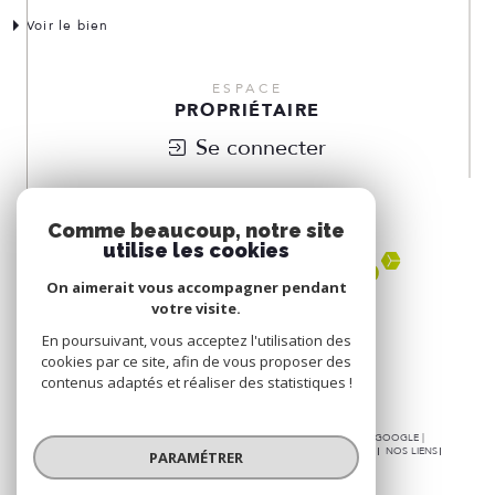
Voir le bien
ESPACE
PROPRIÉTAIRE
Se connecter
NOUS
ADHÉRONS
Comme beaucoup, notre site
utilise les cookies
On aimerait vous accompagner pendant
votre visite.
En poursuivant, vous acceptez l'utilisation des
cookies par ce site, afin de vous proposer des
contenus adaptés et réaliser des statistiques !
© 2026 | TOUS DROITS RÉSERVÉS | TRADUCTION POWERED BY GOOGLE |
NOS HONORAIRES
PLAN DU SITE
MENTIONS LÉGALES
ADMIN
NOS LIENS
PARAMÉTRER
POLITIQUE RGPD
COOKIES