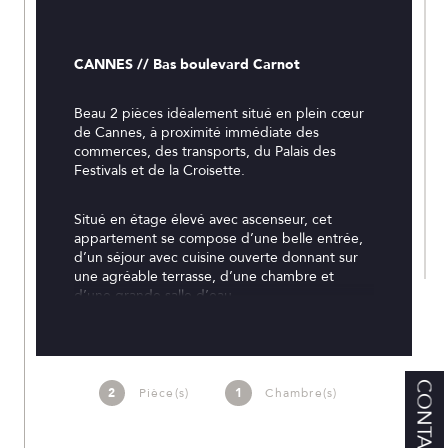
CANNES // Bas boulevard Carnot
Beau 2 pièces idéalement situé en plein cœur 
de Cannes, à proximité immédiate des 
commerces, des transports, du Palais des 
Festivals et de la Croisette.
Situé en étage élevé avec ascenseur, cet 
appartement se compose d’une belle entrée, 
d’un séjour avec cuisine ouverte donnant sur 
une agréable terrasse, d’une chambre et 
d’une grande salle d’eau.
Lumineux et calme, il constitue un excellent 
investissement locatif ou un pied-à-terre idéal 
pour profiter de la vie cannoise.
CONTACT
2
Pièce(s)
1
Chambre(s)
En bon état et climatisé (climatisation 