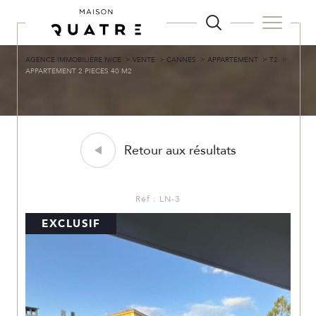
AGENCE IMMOBILIÈRE NICE
VENTE
CANNES
APPARTEMENT
T2
APPARTEMENT 2 PIECES 40 M2
Retour aux résultats
Réf : LN-3
EXCLUSIF