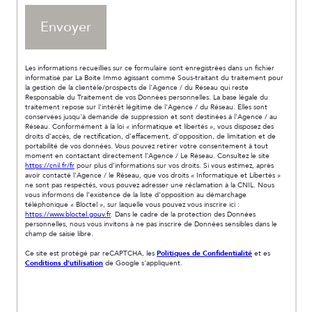
Envoyer
Les informations recueillies sur ce formulaire sont enregistrées dans un fichier
informatisé par La Boite Immo agissant comme Sous-traitant du traitement pour
la gestion de la clientèle/prospects de l'Agence / du Réseau qui reste
Responsable du Traitement de vos Données personnelles. La base légale du
traitement repose sur l'intérêt légitime de l'Agence / du Réseau. Elles sont
conservées jusqu'à demande de suppression et sont destinées à l'Agence / au
Réseau. Conformément à la loi « informatique et libertés », vous disposez des
droits d’accès, de rectification, d’effacement, d’opposition, de limitation et de
portabilité de vos données. Vous pouvez retirer votre consentement à tout
moment en contactant directement l’Agence / Le Réseau. Consultez le site
https://cnil.fr/fr
pour plus d’informations sur vos droits. Si vous estimez, après
avoir contacté l'Agence / le Réseau, que vos droits « Informatique et Libertés »
ne sont pas respectés, vous pouvez adresser une réclamation à la CNIL. Nous
vous informons de l’existence de la liste d'opposition au démarchage
téléphonique « Bloctel », sur laquelle vous pouvez vous inscrire ici :
https://www.bloctel.gouv.fr
. Dans le cadre de la protection des Données
personnelles, nous vous invitons à ne pas inscrire de Données sensibles dans le
champ de saisie libre.
Ce site est protégé par reCAPTCHA, les
Politiques de Confidentialité
et es
Conditions d'utilisation
de Google s'appliquent.