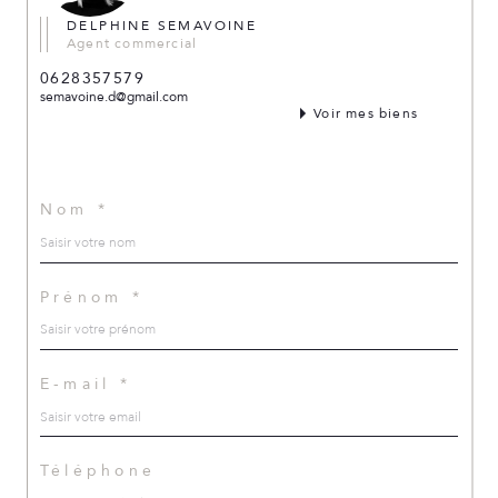
DELPHINE SEMAVOINE
Agent commercial
0628357579
semavoine.d@gmail.com
Voir mes biens
Nom *
Prénom *
E-mail *
Téléphone