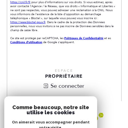
https://cnil.fr/fr
pour plus d’informations sur vos droits. Si vous estimez, après
avoir contacté l'Agence / le Réseau, que vos droits « Informatique et Libertés »
ne sont pas respectés, vous pouvez adresser une réclamation à la CNIL. Nous
vous informons de l’existence de la liste d'opposition au démarchage
téléphonique « Bloctel », sur laquelle vous pouvez vous inscrire ici :
https://www.bloctel.gouv.fr
. Dans le cadre de la protection des Données
personnelles, nous vous invitons à ne pas inscrire de Données sensibles dans le
champ de saisie libre.
Ce site est protégé par reCAPTCHA, les
Politiques de Confidentialité
et es
Conditions d'utilisation
de Google s'appliquent.
ESPACE
PROPRIÉTAIRE
Se connecter
NOUS
ADHÉRONS
Comme beaucoup, notre site
utilise les cookies
On aimerait vous accompagner pendant
votre visite.