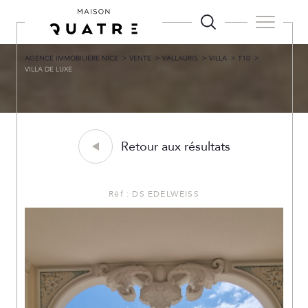
AGENCE IMMOBILIÈRE NICE
VENTE
VALLAURIS
VILLA
T10
VILLA DE LUXE
Retour aux résultats
Réf : DS EDELWEISS