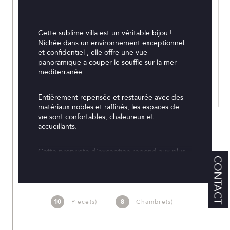
Cette sublime villa est un véritable bijou ! 
Nichée dans un environnement exceptionnel 
et confidentiel , elle offre une vue 
panoramique à couper le souffle sur la mer 
mediterranée.
Entièrement repensée et restaurée avec des 
matériaux nobles et raffinés, les espaces de 
vie sont confortables, chaleureux et 
accueillants.
Cette propriété d'exception répond aux plus 
CONTACT
hautes exigences d'une clientèle élitiste 
venant chercher sur la Côte d'Azur un endroit 
à la fois calme mais proche de tout.
10
Pièce(s)
8
Chambre(s)